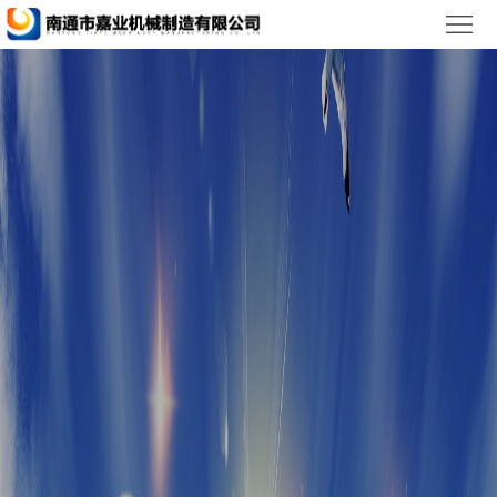
首
页
关
于
行
我
业
产
们
新
品
企
闻
展
业
专
示
风
利
联
貌
证
系
ENGLISH
书
我
们