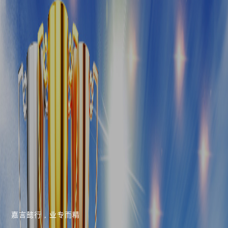
嘉言懿行 , 业专而精